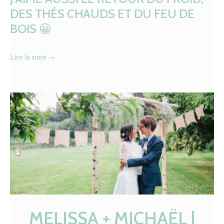
DES THÉS CHAUDS ET DU FEU DE
BOIS 😀
Lire la suite
→
MELISSA + MICHAËL |